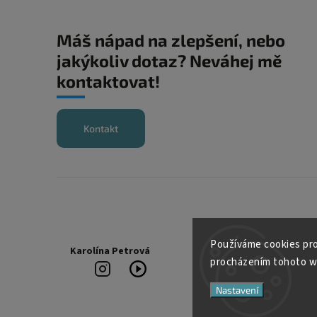
Máš nápad na zlepšení, nebo
jakýkoliv dotaz? Neváhej mě
kontaktovat!
Kontakt
Používáme cookies pro 
Karolína Petrová
procházením tohoto web
+420
Instagram
kajabeyoga
721
YouTube
632
Nastavení
718