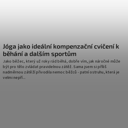
Jóga jako ideální kompenzační cvičení k
běhání a dalším sportům
Jako běžec, který už roky rád běhá, dobře vím, jak náročné může
být pro tělo zvládat pravidelnou zátěž. Sama jsem si příliš
nadměrnou zátěží přivodila nemoc běžců - patní ostruhu, která je
velmi nepří...