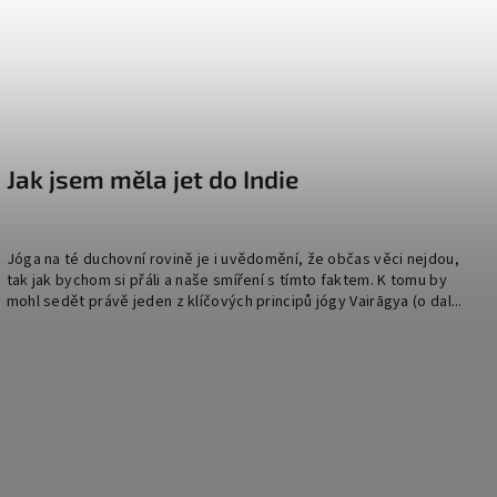
Jak jsem měla jet do Indie
Jóga na té duchovní rovině je i uvědomění, že občas věci nejdou,
tak jak bychom si přáli a naše smíření s tímto faktem. K tomu by
mohl sedět právě jeden z klíčových principů jógy Vairāgya (o dal...