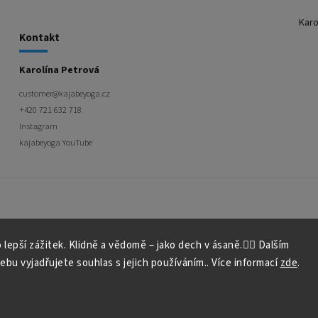
Karo
Kontakt
Karolína Petrová
customer
@
kajabeyoga.cz
+420 721 632 718
Instagram
kajabeyoga YouTube
lepší zážitek. Klidně a vědomě – jako dech v ásaně.🧘‍♀️
Dalším
Copyright 2026
kajabeyoga
. Všechna práva vyhraz
Upravit nastavení cookies
u vyjadřujete souhlas s jejich používáním.. Více informací
zde
.
Vytvořil
Shoptet
| Design
Shoptak.cz