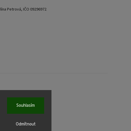
lína Petrová, IČO 09296972
ena.
Souhlasím
Odmítnout