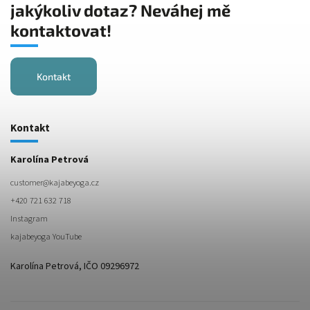
jakýkoliv dotaz? Neváhej mě
kontaktovat!
Kontakt
Kontakt
Karolína Petrová
customer
@
kajabeyoga.cz
+420 721 632 718
Instagram
kajabeyoga YouTube
Karolína Petrová, IČO 09296972